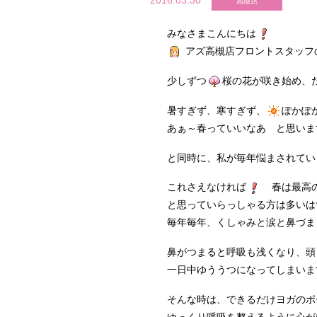
2016.03.30
高槻店
みなさまこんにちは
アズ高槻店フロントスタッフ
少しずつ
桜の花が咲き始め、
暑すぎず、寒すぎず、
ぽかぽ
あぁ～春っていいなあ と思い
と同時に、私が毎年悩まされている
これさえなければ
春は最高の
と思っていらっしゃる方は多いは
毎年毎年、くしゃみと涙と鼻づ
鼻がつまると呼吸も浅くなり、頭
一日中ゆううつになってしまい
そんな時は、できるだけヨガのポ